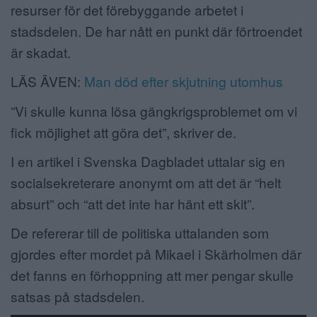
resurser för det förebyggande arbetet i
ANNONSERA
stadsdelen. De har nått en punkt där förtroendet
är skadat.
NÄRINGSLIV
LÄS ÄVEN:
Man död efter skjutning utomhus
MER
”Vi skulle kunna lösa gängkrigsproblemet om vi
fick möjlighet att göra det”, skriver de.
I en artikel i Svenska Dagbladet uttalar sig en
socialsekreterare anonymt om att det är “helt
absurt” och “att det inte har hänt ett skit”.
De refererar till de politiska uttalanden som
gjordes efter mordet på Mikael i Skärholmen där
det fanns en förhoppning att mer pengar skulle
satsas på stadsdelen.