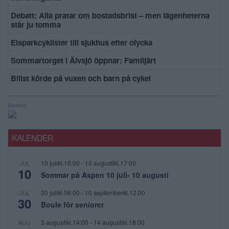
Debatt: Alla pratar om bostadsbrist – men lägenheterna
står ju tomma
Elsparkcyklister till sjukhus efter olycka
Sommartorget i Älvsjö öppnar: Familjärt
Bilist körde på vuxen och barn på cykel
Annons:
KALENDER
10 julikl.16:00
-
10 augustikl.17:00
JUL
10
Sommar på Aspen 10 juli- 10 augusti
30 julikl.08:00
-
10 septemberkl.12:00
JUL
30
Boule för seniorer
3 augustikl.14:00
-
14 augustikl.18:00
AUG