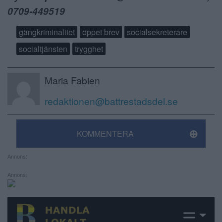
0709-449519
gängkriminalitet
öppet brev
socialsekreterare
socialtjänsten
trygghet
Maria Fabien
redaktionen@battrestadsdel.se
KOMMENTERA
Annons:
Annons: