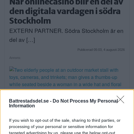
När onlinecasino blir en del av
den digitala vardagen i södra
Stockholm
EXTERN PARTNER. Södra Stockholm är en
del av […]
Publicerad 05:03, 4 augusti 2026
Annons:
Sommartorget i Älvsjö
Battrestadsdel.se -
Do Not Process My Personal
Information
öppnar: Familjärt
If you wish to opt-out of the sale, sharing to third parties, or
På måndagseftermiddagen öppnade
processing of your personal or sensitive information for
aktiviteterna på Älvsjö torg. Artisten […]
targeted advertising by us, please use the below opt-out