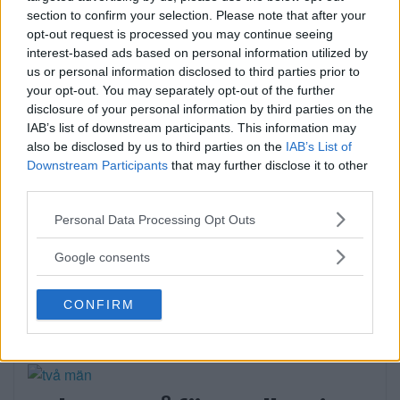
section to confirm your selection. Please note that after your
Publicerad 16:23, 3 augusti 2026
opt-out request is processed you may continue seeing
interest-based ads based on personal information utilized by
us or personal information disclosed to third parties prior to
Flydde i kajak – greps
your opt-out. You may separately opt-out of the further
På söndagsmorgonen följde polisen en man
disclosure of your personal information by third parties on the
IAB’s list of downstream participants. This information may
på Långsjön […]
also be disclosed by us to third parties on the
IAB’s List of
Downstream Participants
that may further disclose it to other
Publicerad 13:35, 2 augusti 2026
third parties.
Please note that this website/app uses one or more Google
Personal Data Processing Opt Outs
Bråk på idrottsplats – två
services and may gather and store information including but
not limited to your visit or usage behaviour. You may click to
män till sjukhus
Google consents
grant or deny consent to Google and its third-party tags to
På lördagseftermiddagen skadades två
use your data for below specified purposes in below Google
CONFIRM
consent section.
personer i Sätra med […]
Publicerad 16:30, 1 augusti 2026