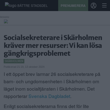
BÄTTRE STADSDEL
PRENUMERERA
Annons:
START
Socialsekreterare i Skärholmen
STADSDEL
kräver mer resurser: Vi kan lösa
gängkrigsproblemet
PRENUMERATION
SKÄRHOLMEN
SPORT
Publicerad 21:19, 13 oktober 2024
I ett öppet brev larmar 26 socialsekreterare på
ÅSIKTER
barn- och ungdomsenheten i Skärholmen om
KALENDER
läget inom socialtjänsten i Skärholmen. Det
rapporterar
Svenska Dagbladet
.
KONTAKT
Enligt socialsekreterarna finns det för lite
SAMARBETEN