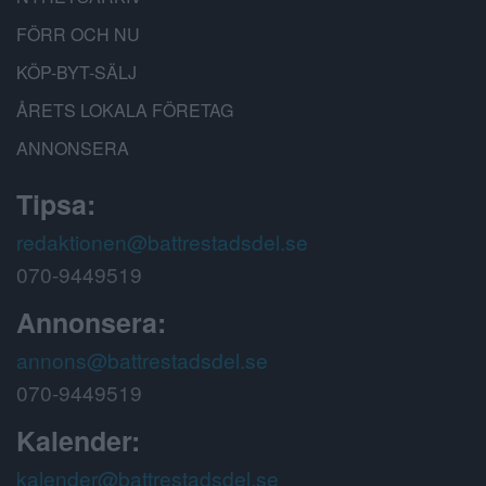
FÖRR OCH NU
KÖP-BYT-SÄLJ
ÅRETS LOKALA FÖRETAG
ANNONSERA
Tipsa:
redaktionen@battrestadsdel.se
070-9449519
Annonsera:
annons@battrestadsdel.se
070-9449519
Kalender:
kalender@battrestadsdel.se