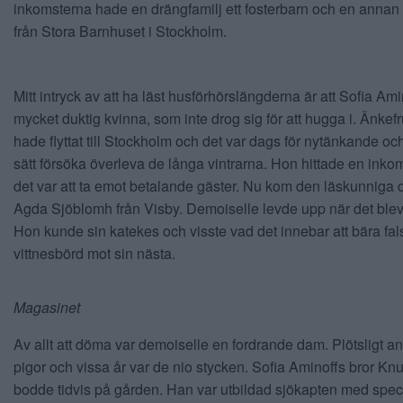
inkomsterna hade en drängfamilj ett fosterbarn och en annan 
från Stora Barnhuset i Stockholm.
Mitt intryck av att ha läst husförhörslängderna är att Sofia Ami
mycket duktig kvinna, som inte drog sig för att hugga i. Änkef
hade flyttat till Stockholm och det var dags för nytänkande oc
sätt försöka överleva de långa vintrarna. Hon hittade en inko
det var att ta emot betalande gäster. Nu kom den läskunniga 
Agda Sjöblomh från Visby. Demoiselle levde upp när det blev
Hon kunde sin katekes och visste vad det innebar att bära fal
vittnesbörd mot sin nästa.
Magasinet
Av allt att döma var demoiselle en fordrande dam. Plötsligt an
pigor och vissa år var de nio stycken. Sofia Aminoffs bror Knu
bodde tidvis på gården. Han var utbildad sjökapten med specia