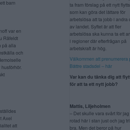
ett barn
ta fram förslag på ett nytt flytt
som kan göra det lättare för
arbetslösa att ta jobb i andra 
av landet. Syftet är att fler
noff var en
arbetslösa ska kunna ta ett a
ru Råfeldt
i regioner där efterfrågan på
h på alla
arbetskraft är hög.
mstkälla och
Välkommen att prenumerera 
demoiselle
Bättre stadsdel – här
 husförhör.
skt
Var kan du tänka dig att flyt
för att ta ett nytt jobb?
Mattis, Liljeholmen
ställdes
– Det skulle vara svårt för jag
t Axel
rotad här i stan just och jag tr
litet att
bra. Men det beror på hur