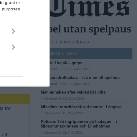
to grant or
ed purposes
Casinon utan spelpaus
POLISNOTISER
Flydde i kajak – greps
Publicerad 13:35, 2 augusti 2026
Bråk på idrottsplats – två män till sjukhus
Publicerad 16:30, 1 augusti 2026
Man anhållen efter våldsdåd i villa
Publicerad 09:53, 30 juli 2026
Misstänkt mordförsök vid damm i Långbro
ta för
Publicerad 20:45, 24 juli 2026
Polisen: Två ingripanden på tisdagen – i
Midsommarkransen och Liljeholmen
Publicerad 21:02, 7 juli 2026
 att