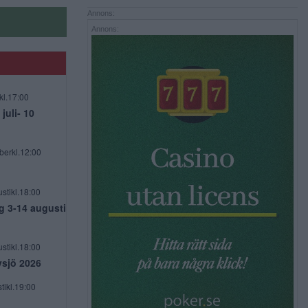
Annons:
Annons:
kl.17:00
uli- 10
berkl.12:00
stikl.18:00
g 3-14 augusti
stikl.18:00
vsjö 2026
tikl.19:00