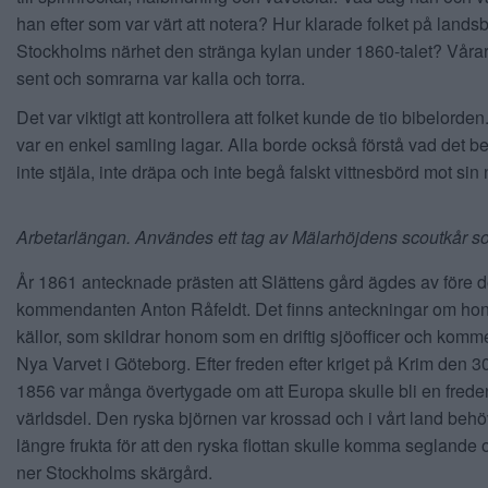
han efter som var värt att notera? Hur klarade folket på lands
Stockholms närhet den stränga kylan under 1860-talet? Vår
sent och somrarna var kalla och torra.
Det var viktigt att kontrollera att folket kunde de tio bibelorde
var en enkel samling lagar. Alla borde också förstå vad det be
inte stjäla, inte dräpa och inte begå falskt vittnesbörd mot sin 
Arbetarlängan. Användes ett tag av Mälarhöjdens scoutkår 
År 1861 antecknade prästen att Slättens gård ägdes av före d
kommendanten Anton Råfeldt. Det finns anteckningar om ho
källor, som skildrar honom som en driftig sjöofficer och kom
Nya Varvet i Göteborg. Efter freden efter kriget på Krim den 
1856 var många övertygade om att Europa skulle bli en frede
världsdel. Den ryska björnen var krossad och i vårt land beh
längre frukta för att den ryska flottan skulle komma seglande
ner Stockholms skärgård.