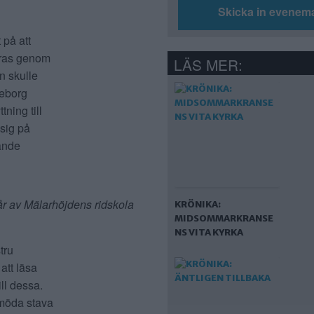
Skicka in evenem
 på att
eras genom
LÄS MER:
n skulle
teborg
tning till
 sig på
ande
 år av Mälarhöjdens ridskola
KRÖNIKA:
MIDSOMMARKRANSE
NS VITA KYRKA
tru
att läsa
ll dessa.
 möda stava