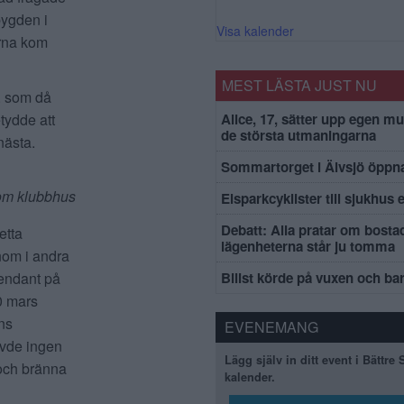
bygden i
Visa kalender
arna kom
MEST LÄSTA JUST NU
n. som då
Alice, 17, sätter upp egen mu
tydde att
de största utmaningarna
nästa.
Sommartorget i Älvsjö öppna
som klubbhus
Elsparkcyklister till sjukhus 
Debatt: Alla pratar om bosta
etta
lägenheterna står ju tomma
nom i andra
mendant på
Bilist körde på vuxen och ba
30 mars
ns
EVENEMANG
övde ingen
Lägg själv in ditt event i Bättre
 och bränna
kalender.