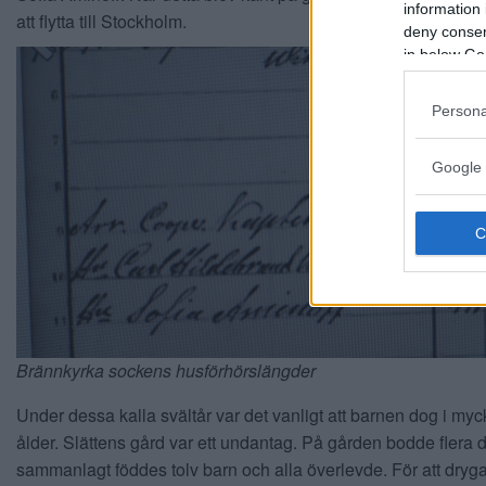
information 
att flytta till Stockholm.
deny consent
in below Go
Persona
Google 
Brännkyrka sockens husförhörslängder
Under dessa kalla svältår var det vanligt att barnen dog i my
ålder. Slättens gård var ett undantag. På gården bodde flera 
sammanlagt föddes tolv barn och alla överlevde. För att dryga