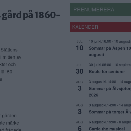
PRENUMERERA
ns gård på 1860-
KALENDER
10 julikl.16:00
-
10 augusti
JUL
10
Sommar på Aspen 10 j
 Slättens
augusti
i mitten av
kter och
30 julikl.08:00
-
10 septem
JUL
30
fär 50
Boule för seniorer
la
3 augustikl.14:00
-
14 augu
AUG
3
Sommar på Älvsjötor
2026
3 augustikl.14:00
-
14 augu
AUG
3
Sommar på torget Äl
r gården
6 augustikl.19:00
-
8 augus
inte märke
AUG
6
Carrie the musical
vad frågade