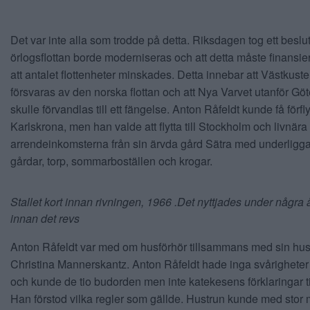
Det var inte alla som trodde på detta. Riksdagen tog ett beslut
örlogsflottan borde moderniseras och att detta måste finansi
att antalet flottenheter minskades. Detta innebar att Västkuste
försvaras av den norska flottan och att Nya Varvet utanför Gö
skulle förvandlas till ett fängelse. Anton Råfeldt kunde få förflyt
Karlskrona, men han valde att flytta till Stockholm och livnära
arrendeinkomsterna från sin ärvda gård Sätra med underligg
gårdar, torp, sommarboställen och krogar.
Stallet kort innan rivningen, 1966 .Det nyttjades under några
innan det revs
Anton Råfeldt var med om husförhör tillsammans med sin hus
Christina Mannerskantz. Anton Råfeldt hade inga svårigheter 
och kunde de tio budorden men inte katekesens förklaringar ti
Han förstod vilka regler som gällde. Hustrun kunde med stor