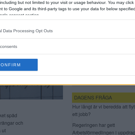
including but not limited to your visit or usage behaviour. You may click 
 to Google and its third-party tags to use your data for below specifi
ogle consent section.
l Data Processing Opt Outs
consents
KRÖNIKA: NÄR JAG
CONFIRM
FICK TIPS PÅ T-BANAN
OM EN FILT MED
ROSOR
DAGENS FRÅGA
Hur långt är vi beredda att flyt
ett jobb?
cket späd
drängar och
Regeringen har gett
 ut
Arbetsförmedlingen i uppdrag