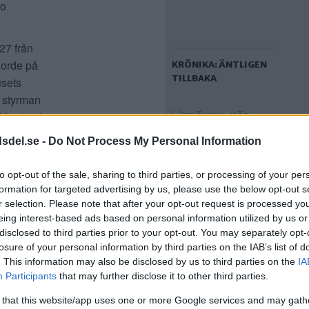
io
27 från
jorde på
KRÖNIKA: ÄNTLIGEN
TILLBAKA
usets
 styrman
 Han hade
är det
dsdel.se -
Do Not Process My Personal Information
to opt-out of the sale, sharing to third parties, or processing of your per
formation for targeted advertising by us, please use the below opt-out s
ldt avled
r selection. Please note that after your opt-out request is processed y
dt, som nu
eing interest-based ads based on personal information utilized by us or
KRÖNIKA: NÄR
disclosed to third parties prior to your opt-out. You may separately opt-
ader efter
GÅRDEN
losure of your personal information by third parties on the IAB’s list of
Wimmerstedt
KATRINEBERG
. This information may also be disclosed by us to third parties on the
IA
 om under
UPPFÖRDES MELLAN
Participants
that may further disclose it to other third parties.
ÅRSTAVIKEN OCH
ta sig med
TREKANTEN
 that this website/app uses one or more Google services and may gath
le Broman