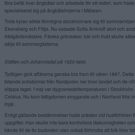
föra befäl över ångbåtar och arbetade för ett rederi, som hade
specialiserat sig på ångbåtslinjerna i Mälaren.
Trots kylan sökte förmögna stockholmare sig till sommarnöje
Ekensberg och Fittja. Nu satsade Sofia Aminoff stort och anst
trädgårdsmästare. Färska grönsaker, bär och frukt skulle säker
sälja till sommargästerna.
Slätten och Johannisdal på 1920-talet.
Tydligen gick affärerna ganska bra fram till våren 1867. Detta
bitande snöstormar från Nordpolen ner över landet och de vill
släppa taget. I maj var dygnsmedeltemperaturen i Stockholm 
Celsius. Nu kom fattigdomen smygande och i Norrland frös 
ihjäl.
Enligt gällande bestämmelser hade prästen vid husförhören f
uppgifter. Han skulle inte bara kontrollera läskunnigheten och
kände till de tio budorden utan också förhindra att folk blev fat