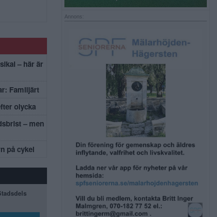
Annons:
sikal – här är
r: Familjärt
efter olycka
dsbrist – men
rn på cykel
 Stadsdels