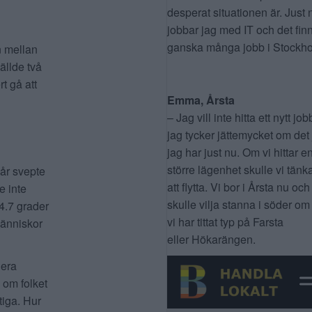
desperat situationen är. Just 
jobbar jag med IT och det fin
ganska många jobb i Stockho
n mellan
ällde två
t gå att
Emma, Årsta
– Jag vill inte hitta ett nytt job
jag tycker jättemycket om det
jag har just nu. Om vi hittar e
större lägenhet skulle vi tänk
 år svepte
att flytta. Vi bor i Årsta nu och
e inte
skulle vilja stanna i söder om
4.7 grader
vi har tittat typ på Farsta
människor
eller Hökarängen.
lera
 om folket
tiga. Hur