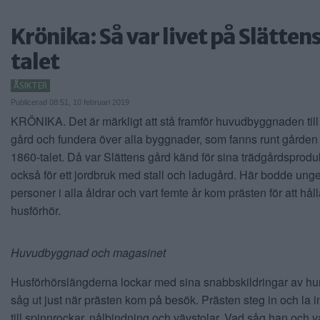
Krönika: Så var livet på Slätte
talet
ÅSIKTER
Publicerad 08:51, 10 februari 2019
KRÖNIKA. Det är märkligt att stå framför huvudbyggnaden till
gård och fundera över alla byggnader, som fanns runt gården 
1860-talet. Då var Slättens gård känd för sina trädgårdsprodu
också för ett jordbruk med stall och ladugård. Här bodde unge
personer i alla åldrar och vart femte år kom prästen för att hål
husförhör.
Huvudbyggnad och magasinet
Husförhörslängderna lockar med sina snabbskildringar av hu
såg ut just när prästen kom på besök. Prästen steg in och la 
till spinnrockar, nålbindning och vävstolar. Vad såg han och 