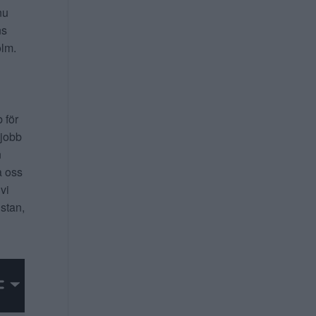
nu
ns
lm.
b för
 jobb
n
a oss
 vi
 stan,