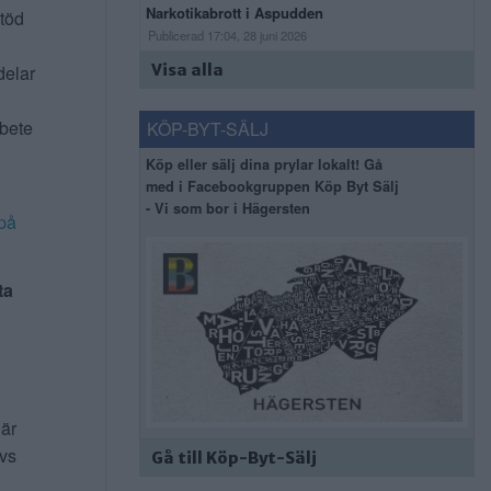
Narkotikabrott i Aspudden
stöd
Publicerad 17:04, 28 juni 2026
delar
Visa alla
rbete
KÖP-BYT-SÄLJ
Köp eller sälj dina prylar lokalt! Gå
med i Facebookgruppen Köp Byt Sälj
- Vi som bor i Hägersten
på
ta
 är
ivs
Gå till Köp-Byt-Sälj