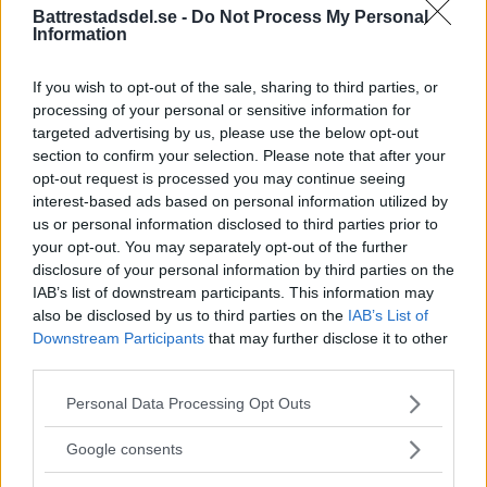
Battrestadsdel.se -
Do Not Process My Personal
Information
När onlinecasino blir en del av
If you wish to opt-out of the sale, sharing to third parties, or
den digitala vardagen i södra
processing of your personal or sensitive information for
Stockholm
targeted advertising by us, please use the below opt-out
section to confirm your selection. Please note that after your
EXTERN PARTNER. Södra Stockholm är en
opt-out request is processed you may continue seeing
del av […]
interest-based ads based on personal information utilized by
us or personal information disclosed to third parties prior to
Publicerad 05:03, 4 augusti 2026
your opt-out. You may separately opt-out of the further
disclosure of your personal information by third parties on the
Annons:
IAB’s list of downstream participants. This information may
also be disclosed by us to third parties on the
IAB’s List of
Downstream Participants
that may further disclose it to other
third parties.
Please note that this website/app uses one or more Google
Personal Data Processing Opt Outs
services and may gather and store information including but
not limited to your visit or usage behaviour. You may click to
Google consents
grant or deny consent to Google and its third-party tags to