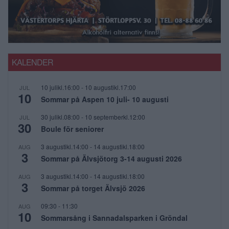
KALENDER
10 julikl.16:00
-
10 augustikl.17:00
JUL
10
Sommar på Aspen 10 juli- 10 augusti
30 julikl.08:00
-
10 septemberkl.12:00
JUL
30
Boule för seniorer
3 augustikl.14:00
-
14 augustikl.18:00
AUG
3
Sommar på Älvsjötorg 3-14 augusti 2026
3 augustikl.14:00
-
14 augustikl.18:00
AUG
3
Sommar på torget Älvsjö 2026
09:30
-
11:30
AUG
10
Sommarsång i Sannadalsparken i Gröndal