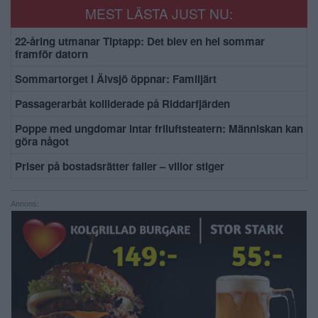
MEST LÄSTA JUST NU:
22-åring utmanar Tiptapp: Det blev en hel sommar
framför datorn
Sommartorget i Älvsjö öppnar: Familjärt
Passagerarbåt kolliderade på Riddarfjärden
Poppe med ungdomar intar friluftsteatern: Människan kan
göra något
Priser på bostadsrätter faller – villor stiger
Annons: