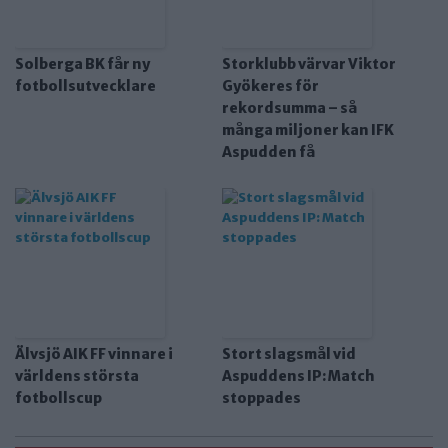
Solberga BK får ny
Storklubb värvar Viktor
fotbollsutvecklare
Gyökeres för
rekordsumma – så
många miljoner kan IFK
Aspudden få
Älvsjö AIK FF vinnare i
Stort slagsmål vid
världens största
Aspuddens IP: Match
fotbollscup
stoppades