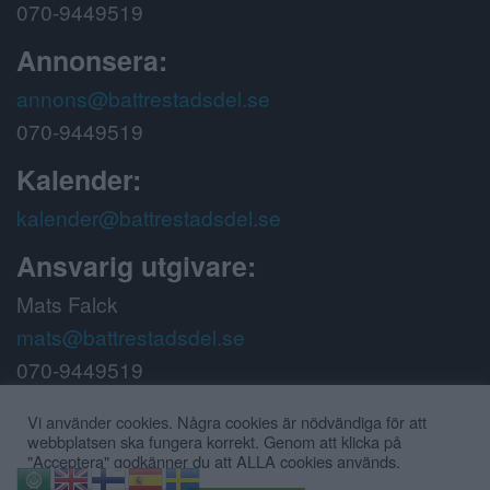
070-9449519
Annonsera:
annons@battrestadsdel.se
070-9449519
Kalender:
kalender@battrestadsdel.se
Ansvarig utgivare:
Mats Falck
mats@battrestadsdel.se
070-9449519
Följ oss på:
Vi använder cookies. Några cookies är nödvändiga för att
webbplatsen ska fungera korrekt. Genom att klicka på
"Acceptera" godkänner du att ALLA cookies används.