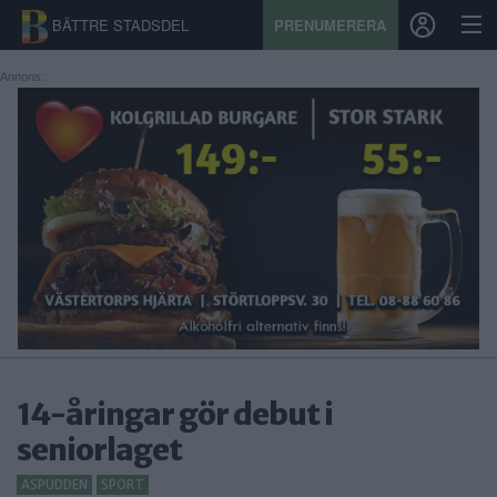
BÄTTRE STADSDEL
PRENUMERERA
Annons:
START
STADSDEL
PRENUMERATION
SPORT
ÅSIKTER
KALENDER
14-åringar gör debut i
KONTAKT
seniorlaget
SAMARBETEN
ASPUDDEN
SPORT