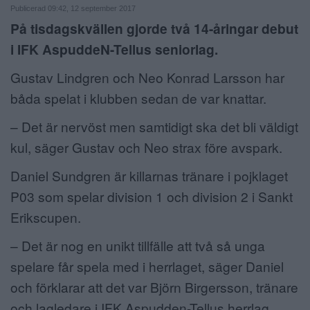
Publicerad 09:42, 12 september 2017
ANNONSERA
På tisdagskvällen gjorde två 14-åringar debut
i IFK AspuddeN-Tellus seniorlag.
NÄRINGSLIV
Gustav Lindgren och Neo Konrad Larsson har
MER
båda spelat i klubben sedan de var knattar.
– Det är nervöst men samtidigt ska det bli väldigt
kul, säger Gustav och Neo strax före avspark.
Daniel Sundgren är killarnas tränare i pojklaget
P03 som spelar division 1 och division 2 i Sankt
Erikscupen.
– Det är nog en unikt tillfälle att två så unga
spelare får spela med i herrlaget, säger Daniel
och förklarar att det var Björn Birgersson, tränare
och lagledare i IFK Aspudden-Tellus herrlag,