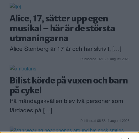
Alice, 17, sätter upp egen
musikal – här är de största
utmaningarna
Alice Stenberg är 17 år och har skrivit, […]
Publicerad 16:16, 5 augusti 2026
Bilist körde på vuxen och barn
på cykel
På måndagskvällen blev två personer som
färdades på […]
Publicerad 08:58, 4 augusti 2026