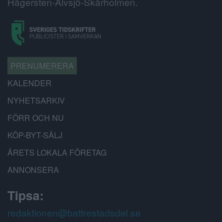
Hägersten-Älvsjö-Skärholmen.
PRENUMERERA
KALENDER
NYHETSARKIV
FÖRR OCH NU
KÖP-BYT-SÄLJ
ÅRETS LOKALA FÖRETAG
ANNONSERA
Tipsa:
redaktionen@battrestadsdel.se