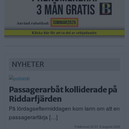
NYHETER
Passagerarbåt kolliderade på
Riddarfjärden
På lördagseftermiddagen kom larm om att en
passagerarfärja […]
Publicerad 22:07, 8 augusti 2026