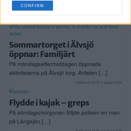
use your data for below specified purposes in below Google
CONFIRM
consent section.
Sommartorget i Älvsjö
öppnar: Familjärt
På måndagseftermiddagen öppnade
aktiviteterna på Älvsjö torg. Artisten […]
Publicerad 16:23, 3 augusti 2026
Flydde i kajak – greps
På söndagsmorgonen följde polisen en man
på Långsjön […]
Publicerad 13:35, 2 augusti 2026