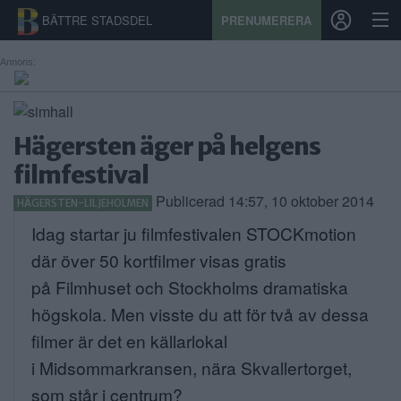
BÄTTRE STADSDEL
PRENUMERERA
Annons:
START
Hägersten äger på helgens
STADSDEL
filmfestival
PRENUMERATION
Publicerad 14:57, 10 oktober 2014
HÄGERSTEN-LILJEHOLMEN
SPORT
Idag startar ju filmfestivalen STOCKmotion
där över 50 kortfilmer
visas gratis
ÅSIKTER
på Filmhuset och Stockholms dramatiska
KALENDER
högskola. Men visste du att för två av dessa
filmer är det en källarlokal
KONTAKT
i Midsommarkransen, nära Skvallertorget,
SAMARBETEN
som står i centrum?