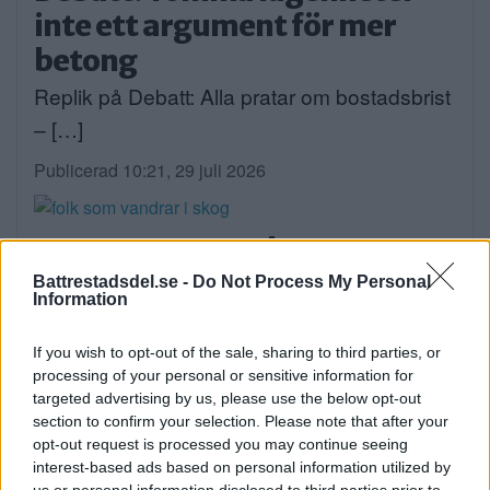
inte ett argument för mer
betong
Replik på Debatt: Alla pratar om bostadsbrist
– […]
Publicerad 10:21, 29 juli 2026
Varannan vuxen har
hälsofarligt dålig kondition –
Battrestadsdel.se -
Do Not Process My Personal
Information
så vänder vi trenden
DEBATT. Drygt nio av tio stockholmare mår
If you wish to opt-out of the sale, sharing to third parties, or
processing of your personal or sensitive information for
bra […]
targeted advertising by us, please use the below opt-out
section to confirm your selection. Please note that after your
Publicerad 07:10, 29 juli 2026
opt-out request is processed you may continue seeing
interest-based ads based on personal information utilized by