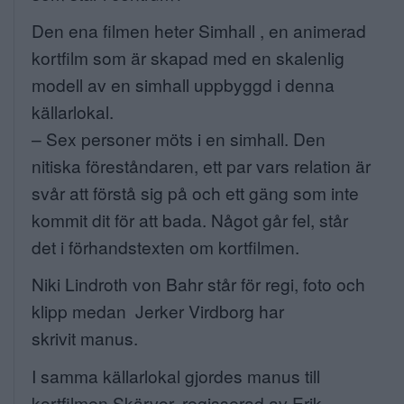
ANNONSERA
Den ena filmen heter
Simhall
, en animerad
kortfilm som är skapad med en skalenlig
NÄRINGSLIV
modell av en simhall uppbyggd i denna
MER
källarlokal.
– Sex personer möts i en simhall. Den
nitiska föreståndaren, ett par vars relation är
svår att förstå sig på och ett gäng som inte
kommit dit för att bada. Något går fel, står
det i förhandstexten om kortfilmen.
Niki Lindroth von Bahr står för regi, foto och
klipp medan Jerker Virdborg har
skrivit manus.
I samma källarlokal gjordes manus till
kortfilmen
Skärvor
, regisserad av Erik