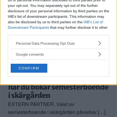
us or personal information disclosed to third parties prior to
Lådor med sport- och
your opt-out. You may separately opt-out of the further
lekprylar ställs ut på torgen
disclosure of your personal information by third parties on the
IAB’s list of downstream participants. This information may
Nu kan det bli chans för mer sport […]
also be disclosed by us to third parties on the
IAB’s List of
Downstream Participants
that may further disclose it to other
Publicerad 15:54, 28 juli 2026
third parties.
Annons:
Please note that this website/app uses one or more Google
Personal Data Processing Opt Outs
services and may gather and store information including but
not limited to your visit or usage behaviour. You may click to
Google consents
grant or deny consent to Google and its third-party tags to
use your data for below specified purposes in below Google
CONFIRM
consent section.
Viktiga faktorer att tänka på
när du bokar semesterboende
i skärgården
EXTERN PARTNER. Valet av
semesterboende i skärgården påverkar […]