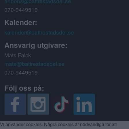
annons@battrestadsdel.se
070-9449519
Kalender:
kalender@battrestadsdel.se
Ansvarig utgivare:
Mats Falck
mats@battrestadsdel.se
070-9449519
Följ oss på:
Vi använder cookies. Några cookies är nödvändiga för att