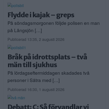
Flydde i kajak – greps
På söndagsmorgonen följde polisen en man
på Långsjön […]
Publicerad 13:35, 2 augusti 2026
Bråk på idrottsplats – två
män till sjukhus
På lördagseftermiddagen skadades två
personer i Sätra med […]
Publicerad 16:30, 1 augusti 2026
Debatt: C: Så förvandlar vi