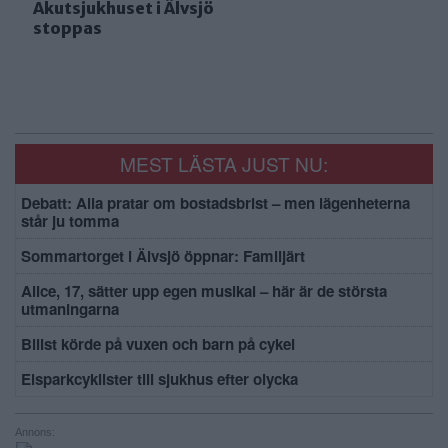
Akutsjukhuset i Älvsjö
stoppas
MEST LÄSTA JUST NU:
Debatt: Alla pratar om bostadsbrist – men lägenheterna
står ju tomma
Sommartorget i Älvsjö öppnar: Familjärt
Alice, 17, sätter upp egen musikal – här är de största
utmaningarna
Bilist körde på vuxen och barn på cykel
Elsparkcyklister till sjukhus efter olycka
Annons: