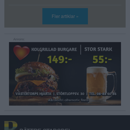
Fler artiklar »
Annons: