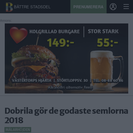
BÄTTRE STADSDEL
PRENUMERERA
Annons:
START
STADSDEL
PRENUMERATION
SPORT
ÅSIKTER
KALENDER
Dobrila gör de godaste semlorna
KONTAKT
2018
SAMARBETEN
MÄLARHÖJDEN