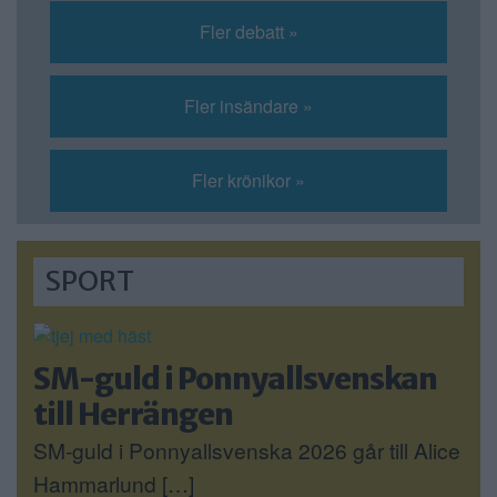
Fler debatt »
Fler insändare »
Fler krönikor »
SPORT
SM-guld i Ponnyallsvenskan
till Herrängen
SM-guld i Ponnyallsvenska 2026 går till Alice
Hammarlund […]