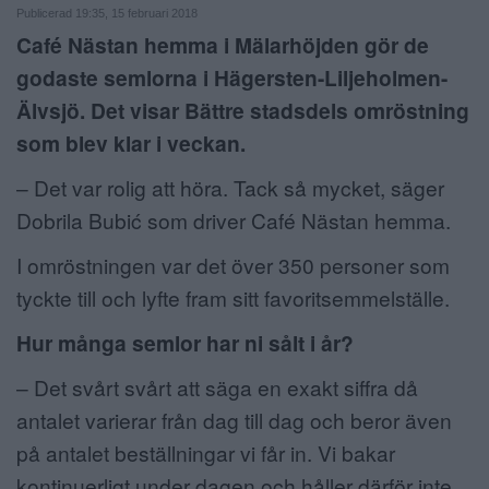
Publicerad 19:35, 15 februari 2018
ANNONSERA
Café Nästan hemma i Mälarhöjden gör de
godaste semlorna i Hägersten-Liljeholmen-
NÄRINGSLIV
Älvsjö. Det visar Bättre stadsdels omröstning
MER
som blev klar i veckan.
– Det var rolig att höra. Tack så mycket, säger
Dobrila Bubić som driver Café Nästan hemma.
I omröstningen var det över 350 personer som
tyckte till och lyfte fram sitt favoritsemmelställe.
Hur många semlor har ni sålt i år?
– Det svårt svårt att säga en exakt siffra då
antalet varierar från dag till dag och beror även
på antalet beställningar vi får in. Vi bakar
kontinuerligt under dagen och håller därför inte