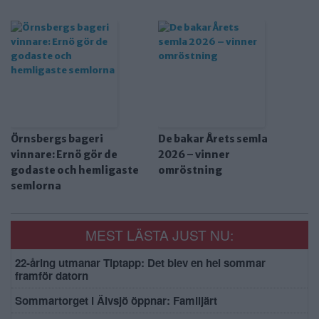
Örnsbergs bageri
De bakar Årets semla
vinnare: Ernö gör de
2026 – vinner
godaste och hemligaste
omröstning
semlorna
MEST LÄSTA JUST NU:
22-åring utmanar Tiptapp: Det blev en hel sommar
framför datorn
Sommartorget i Älvsjö öppnar: Familjärt