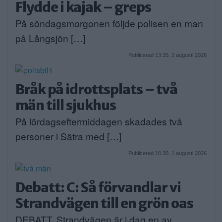
Flydde i kajak – greps
På söndagsmorgonen följde polisen en man
på Långsjön […]
Publicerad 13:35, 2 augusti 2026
Bråk på idrottsplats – två
män till sjukhus
På lördagseftermiddagen skadades två
personer i Sätra med […]
Publicerad 16:30, 1 augusti 2026
Debatt: C: Så förvandlar vi
Strandvägen till en grön oas
DEBATT. Strandvägen är i dag en av