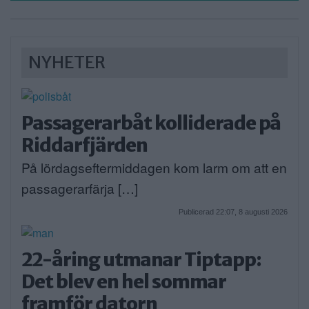
NYHETER
Passagerarbåt kolliderade på
Riddarfjärden
På lördagseftermiddagen kom larm om att en
passagerarfärja […]
Publicerad 22:07, 8 augusti 2026
22-åring utmanar Tiptapp:
Det blev en hel sommar
framför datorn