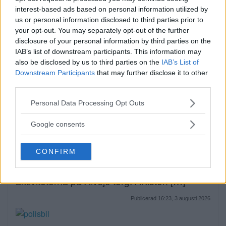
EXTERN PARTNER. Södra Stockholm är en
interest-based ads based on personal information utilized by
us or personal information disclosed to third parties prior to
del av […]
your opt-out. You may separately opt-out of the further
disclosure of your personal information by third parties on the
Publicerad 05:03, 4 augusti 2026
IAB’s list of downstream participants. This information may
Annons:
also be disclosed by us to third parties on the
IAB’s List of
Downstream Participants
that may further disclose it to other
third parties.
Please note that this website/app uses one or more Google
Personal Data Processing Opt Outs
services and may gather and store information including but
not limited to your visit or usage behaviour. You may click to
Google consents
Sommartorget i Älvsjö
grant or deny consent to Google and its third-party tags to
use your data for below specified purposes in below Google
öppnar: Familjärt
CONFIRM
consent section.
På måndagseftermiddagen öppnade
aktiviteterna på Älvsjö torg. Artisten […]
Publicerad 16:23, 3 augusti 2026