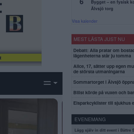
6
Bygget – en fysisk 
Älvsjö torg
Visa kalender
MEST LÄSTA JUST NU
Debatt: Alla pratar om bosta
lägenheterna står ju tomma
Alice, 17, sätter upp egen mu
de största utmaningarna
Sommartorget i Älvsjö öppna
Bilist körde på vuxen och ba
Elsparkcyklister till sjukhus 
EVENEMANG
Lägg själv in ditt event i Bättre