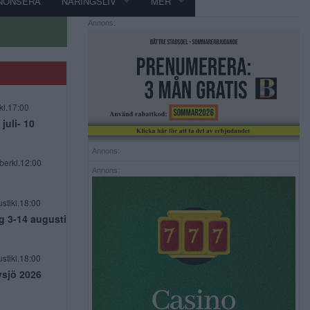
NONSERA
NÄRINGSLIV
MER
Annons:
kl.17:00
uli- 10
Annons:
berkl.12:00
Annons:
stikl.18:00
g 3-14 augusti
stikl.18:00
vsjö 2026