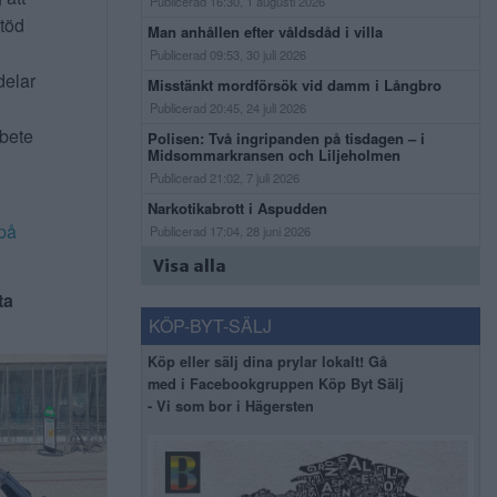
Publicerad 16:30, 1 augusti 2026
stöd
Man anhållen efter våldsdåd i villa
Publicerad 09:53, 30 juli 2026
delar
Misstänkt mordförsök vid damm i Långbro
Publicerad 20:45, 24 juli 2026
rbete
Polisen: Två ingripanden på tisdagen – i
Midsommarkransen och Liljeholmen
Publicerad 21:02, 7 juli 2026
Narkotikabrott i Aspudden
på
Publicerad 17:04, 28 juni 2026
Visa alla
ta
KÖP-BYT-SÄLJ
Köp eller sälj dina prylar lokalt! Gå
med i Facebookgruppen Köp Byt Sälj
- Vi som bor i Hägersten