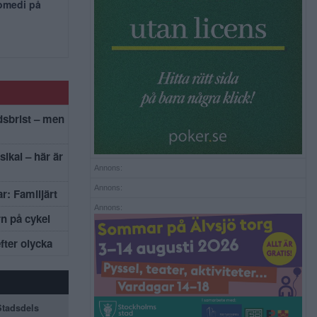
komedi på
dsbrist – men
sikal – här är
Annons:
Annons:
r: Familjärt
Annons:
rn på cykel
efter olycka
 Stadsdels