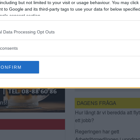
FLERA BILAR PÅ
including but not limited to your visit or usage behaviour. You may click 
E4/E20
 to Google and its third-party tags to use your data for below specifi
ogle consent section.
l Data Processing Opt Outs
consents
CONFIRM
GRATTIS KOMPIS
DAGENS FRÅGA
Hur långt är vi beredda att flyt
ett jobb?
Regeringen har gett
Arbetsförmedlingen i uppdrag