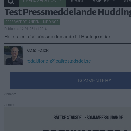
PRENUMERATION
SPORT
ÅSIKTER
ST
Test Pressmeddelande Huddin
PRESSMEDDELANDEN-HUDDINGE
Publicerad 12:26, 23 juni 2016
Hej nu testar vi pressmeddelande till Hudinge sidan.
Mats Falck
redaktionen@battrestadsdel.se
KOMMENTERA
Annons:
Annons: