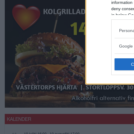
information 
deny consent
in below Go
Persona
Google 
KALENDER
10 julikl.16:00
-
10 augustikl.17:00
JUL