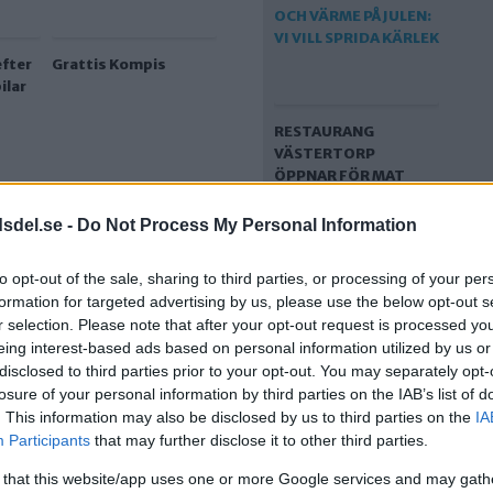
efter
Grattis Kompis
ilar
RESTAURANG
VÄSTERTORP
ÖPPNAR FÖR MAT
OCH VÄRME PÅ JULEN:
VI VILL SPRIDA KÄRLEK
dsdel.se -
Do Not Process My Personal Information
 ju tomma
to opt-out of the sale, sharing to third parties, or processing of your per
formation for targeted advertising by us, please use the below opt-out s
ngarna
r selection. Please note that after your opt-out request is processed y
eing interest-based ads based on personal information utilized by us or
disclosed to third parties prior to your opt-out. You may separately opt-
losure of your personal information by third parties on the IAB’s list of
. This information may also be disclosed by us to third parties on the
IA
Participants
that may further disclose it to other third parties.
TVÅ TILL SJUKHUS
EFTER KROCK MED
 that this website/app uses one or more Google services and may gath