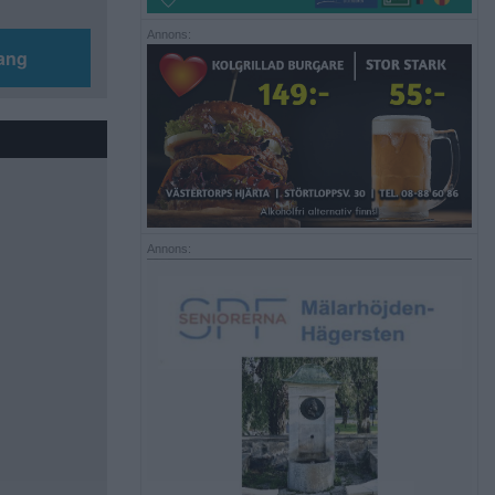
Annons:
ang
Annons: