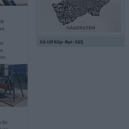
 är
ivs
nu
Gå till Köp-Byt-Sälj
ns
lm.
b för