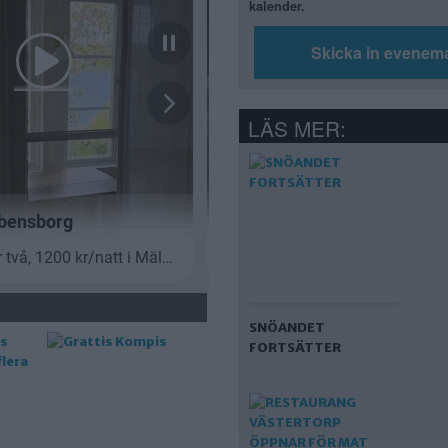
kalender.
Skicka in evenem
LÄS MER:
SNÖANDET
FORTSÄTTER