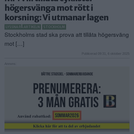
högersvänga mot rött i
ANNONSERA
korsning: Vi utmanar lagen
NÄRINGSLIV
LYSSNA PÅ ARTIKELN
STOCKHOLM
Stockholms stad ska prova att tillåta högersväng
MER
mot […]
Publicerad 09:31, 6 oktober 2025
Annons: