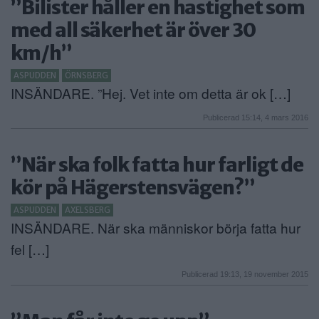
”Bilister håller en hastighet som
med all säkerhet är över 30
km/h”
ASPUDDEN
ÖRNSBERG
INSÄNDARE. ”Hej. Vet inte om detta är ok […]
Publicerad 15:14, 4 mars 2016
”När ska folk fatta hur farligt de
kör på Hägerstensvägen?”
ASPUDDEN
AXELSBERG
INSÄNDARE. När ska människor börja fatta hur
fel […]
Publicerad 19:13, 19 november 2015