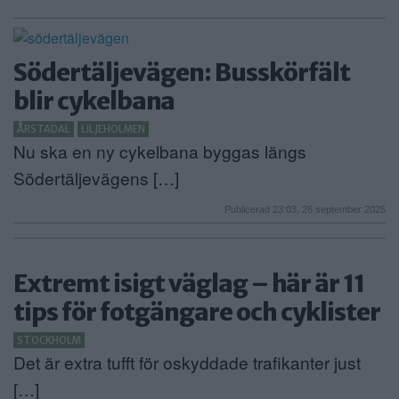
Södertäljevägen: Busskörfält
blir cykelbana
ÅRSTADAL
LILJEHOLMEN
Nu ska en ny cykelbana byggas längs
Södertäljevägens […]
Publicerad 23:03, 26 september 2025
Extremt isigt väglag – här är 11
tips för fotgängare och cyklister
STOCKHOLM
Det är extra tufft för oskyddade trafikanter just
[…]