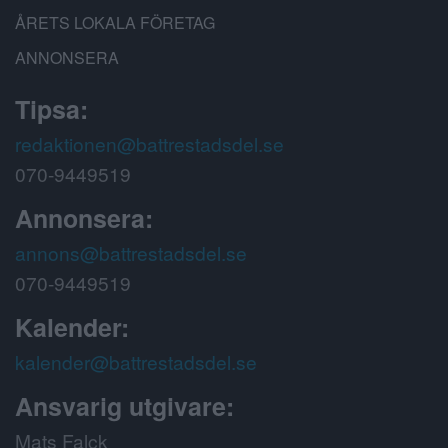
ÅRETS LOKALA FÖRETAG
ANNONSERA
Tipsa:
redaktionen@battrestadsdel.se
070-9449519
Annonsera:
annons@battrestadsdel.se
070-9449519
Kalender:
kalender@battrestadsdel.se
Ansvarig utgivare:
Mats Falck