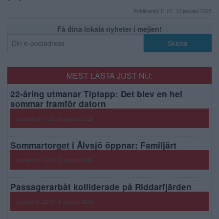
Publicerad 11:02, 10 januari 2025
Få dina lokala nyheter i mejlen!
MEST LÄSTA JUST NU:
22-åring utmanar Tiptapp: Det blev en hel
sommar framför datorn
posted on 17:53, 8 augusti 2026
Sommartorget i Älvsjö öppnar: Familjärt
posted on 16:23, 3 augusti 2026
Passagerarbåt kolliderade på Riddarfjärden
posted on 22:07, 8 augusti 2026