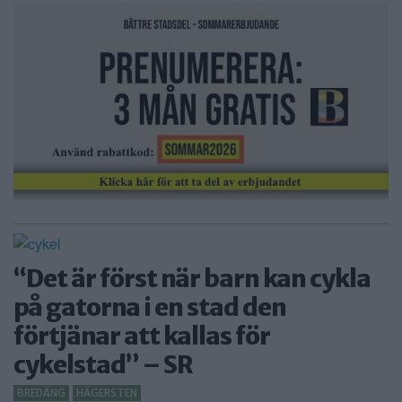
“Det är först när barn kan cykla
på gatorna i en stad den
förtjänar att kallas för
cykelstad” – SR
BREDÄNG
HÄGERSTEN