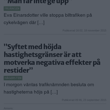
”Man får inte ge upp”
FRUÄNGEN
Eva Einarsdotter ville stoppa biltrafiken på
cykelvägen där […]
Publicerad 16:02, 18 november 2015
”Syftet med höjda
hastighetsgränser är att
motverka negativa effekter på
restider”
HÄGERSTEN
I morgon väntas trafiknämnden besluta om
hastigheterna höjs på […]
Publicerad 09:46, 23 september 2015
Annons: