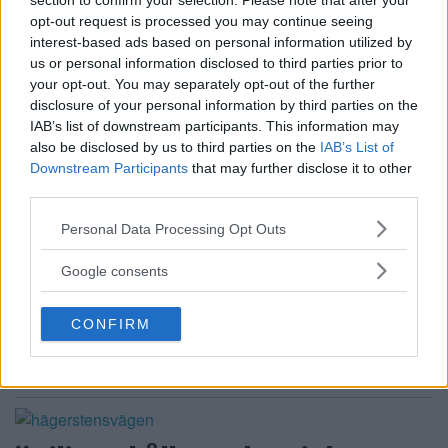
section to confirm your selection. Please note that after your
HÄGERSTEN
LILJEHOLMEN
opt-out request is processed you may continue seeing
I mitten av april börjar trafikkontoret införa nya
interest-based ads based on personal information utilized by
us or personal information disclosed to third parties prior to
[…]
your opt-out. You may separately opt-out of the further
disclosure of your personal information by third parties on the
Publicerad 15:52, 4 april 2016
IAB’s list of downstream participants. This information may
Annons:
also be disclosed by us to third parties on the
IAB’s List of
Downstream Participants
that may further disclose it to other
third parties.
Please note that this website/app uses one or more Google
Personal Data Processing Opt Outs
services and may gather and store information including but
not limited to your visit or usage behaviour. You may click to
Google consents
grant or deny consent to Google and its third-party tags to
use your data for below specified purposes in below Google
CONFIRM
consent section.