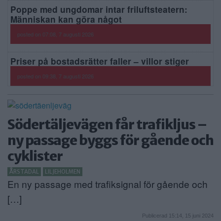
Poppe med ungdomar intar friluftsteatern:
Människan kan göra något
posted on 07:08, 7 augusti 2026
Priser på bostadsrätter faller – villor stiger
posted on 09:38, 7 augusti 2026
Södertäljevägen får trafikljus –
ny passage byggs för gående och
cyklister
ÅRSTADAL
LILJEHOLMEN
En ny passage med trafiksignal för gående och
[…]
Publicerad 15:14, 15 juni 2024