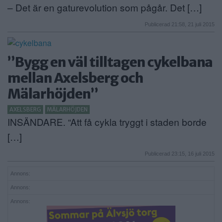
– Det är en gaturevolution som pågår. Det […]
Publicerad 21:58, 21 juli 2015
”Bygg en väl tilltagen cykelbana
mellan Axelsberg och
Mälarhöjden”
AXELSBERG
MÄLARHÖJDEN
INSÄNDARE. “Att få cykla tryggt i staden borde
[…]
Publicerad 23:15, 16 juli 2015
Annons:
Annons:
Annons: