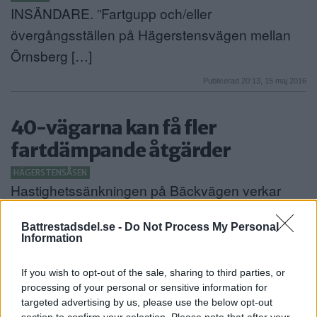
INSÄNDARE. ”Fartgupp och/eller
övergångsställen på Hägerstensvägen mellan
Örnsberg […]
Publicerad 20:13, 15 maj 2016
40-vägarna kan få fler
fartdämpande åtgärder
HÄGERSTENSÅSEN
Hastighetssänkningen på Bäckvägen verkar
ännu inte gett resultat – […]
Battrestadsdel.se -
Do Not Process My Personal
Publicerad 14:28, 11 maj 2016
Information
If you wish to opt-out of the sale, sharing to third parties, or
På dessa gator sänks snart
processing of your personal or sensitive information for
hastigheten
targeted advertising by us, please use the below opt-out