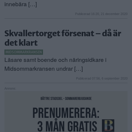
innebära […]
Publicerad 16:20, 21 december 2020
Skvallertorget försenat – då är
det klart
MIDSOMMARKRANSEN
Läsare samt boende och näringsidkare i
Midsommarkransen undrar […]
Publicerad 07:56, 6 september 2020
Annons: