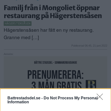
Familj från i Mongoliet öppnar
restaurang på Hägerstensåsen
HÄGERSTENSÅSEN
Hägerstensåsen har fått en ny restaurang.
Granne med […]
Publicerad 06:45, 21 juni 2022
Annons:
Battrestadsdel.se -
Do Not Process My Personal
Information