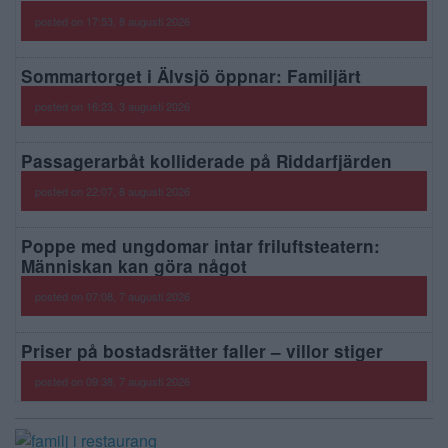
posted on 17:53, 8 augusti 2026
Sommartorget i Älvsjö öppnar: Familjärt
posted on 16:23, 3 augusti 2026
Passagerarbåt kolliderade på Riddarfjärden
posted on 22:07, 8 augusti 2026
Poppe med ungdomar intar friluftsteatern:
Människan kan göra något
posted on 07:08, 7 augusti 2026
Priser på bostadsrätter faller – villor stiger
posted on 09:38, 7 augusti 2026