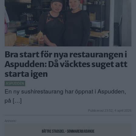
ANNONSERA
NÄRINGSLIV
MER
Bra start för nya restaurangen i
Aspudden: Då väcktes suget att
starta igen
ASPUDDEN
En ny sushirestaurang har öppnat i Aspudden,
på […]
Publicerad 23:52, 4 april 2026
Annons: