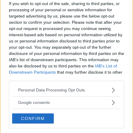
If you wish to opt-out of the sale, sharing to third parties, or
processing of your personal or sensitive information for
targeted advertising by us, please use the below opt-out
section to confirm your selection. Please note that after your
Sushikedja öppnat vid
opt-out request is processed you may continue seeing
Telefonplan – vill skapa en
interest-based ads based on personal information utilized by
us or personal information disclosed to third parties prior to
känsla av Medborgarplatsen
your opt-out. You may separately opt-out of the further
disclosure of your personal information by third parties on the
TELEFONPLAN
IAB’s list of downstream participants. This information may
Det traditionella japanska köket har fått en ny
also be disclosed by us to third parties on the
IAB’s List of
[…]
Downstream Participants
that may further disclose it to other
third parties.
Publicerad 23:31, 23 maj 2022
Please note that this website/app uses one or more Google
Personal Data Processing Opt Outs
services and may gather and store information including but
Shibumi Art till salu
not limited to your visit or usage behaviour. You may click to
Google consents
grant or deny consent to Google and its third-party tags to
ÅRSTADAL
use your data for below specified purposes in below Google
Sushirestaurangen Shibumi Art på
CONFIRM
consent section.
Fredborgstorget i Årstadal är […]