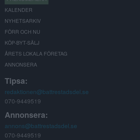
KALENDER
NYHETSARKIV
FÖRR OCH NU
KÖP-BYT-SÄLJ
ÅRETS LOKALA FÖRETAG
ANNONSERA
Tipsa:
redaktionen@battrestadsdel.se
070-9449519
Annonsera:
annons@battrestadsdel.se
070-9449519