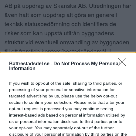
AB på uppdrag av Skanska AB. Utredningen har
även haft som uppdrag att göra en generell
teknisk statusbedömning och identifiera de
risker som kan uppstå utifrån byggnadens
struktur vid eventuell omvandling av byggnaden
till ett framtida kontors/bostadsändamål. I
utredningens slutsatser framgår inte att
Battrestadsdel.se -
Do Not Process My Personal
byggnaden är kraftigt förorenad på ett sådant
Information
sätt att byggnaden är omöjlig att sanera.
If you wish to opt-out of the sale, sharing to third parties, or
Däremot görs bedömningar av byggnadens
processing of your personal or sensitive information for
skick, bl.a. att betongstommen på många ställen
targeted advertising by us, please use the below opt-out
section to confirm your selection. Please note that after your
vittrat sönder samt att byggnadens utformning
opt-out request is processed you may continue seeing
utifrån dess ursprungliga funktion kan vara
interest-based ads based on personal information utilized by
us or personal information disclosed to third parties prior to
begränsande för en ny användning som
your opt-out. You may separately opt-out of the further
exempelvis för bostäder. Utöver det anses
disclosure of your personal information by third parties on the