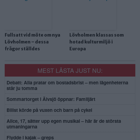
Fullsatt vid möte om nya
Lövholmen klassas som
Lövholmen – dessa
hotad kulturmiljö i
frågor ställdes
Europa
MEST LÄSTA JUST NU:
Debatt: Alla pratar om bostadsbrist – men lägenheterna
står ju tomma
Sommartorget i Älvsjö öppnar: Familjärt
Bilist körde på vuxen och barn på cykel
Alice, 17, sätter upp egen musikal – här är de största
utmaningarna
Flydde i kajak – greps