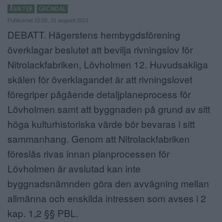
ÅSIKTER
GRÖNDAL
ANNONSERA
Publicerad 15:55, 31 augusti 2021
DEBATT. Hägerstens hembygdsförening
NÄRINGSLIV
överklagar beslutet att bevilja rivningslov för
MER
Nitrolackfabriken, Lövholmen 12. Huvudsakliga
skälen för överklagandet är att rivningslovet
föregriper pågående detaljplaneprocess för
Lövholmen samt att byggnaden på grund av sitt
höga kulturhistoriska värde bör bevaras i sitt
sammanhang. Genom att Nitrolackfabriken
föreslås rivas innan planprocessen för
Lövholmen är avslutad kan inte
byggnadsnämnden göra den avvägning mellan
allmänna och enskilda intressen som avses i 2
kap. 1,2 §§ PBL.