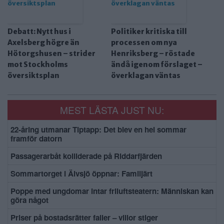
Debatt: Nytt hus i
Politiker kritiska till
Axelsberg högre än
processen om nya
Hötorgshusen – strider
Henriksberg – röstade
mot Stockholms
ändå igenom förslaget –
översiktsplan
överklagan väntas
MEST LÄSTA JUST NU:
22-åring utmanar Tiptapp: Det blev en hel sommar
framför datorn
Passagerarbåt kolliderade på Riddarfjärden
Sommartorget i Älvsjö öppnar: Familjärt
Poppe med ungdomar intar friluftsteatern: Människan kan
göra något
Priser på bostadsrätter faller – villor stiger