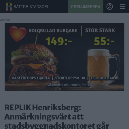
BÄTTRE STADSDEL
PRENUMERERA
Annons:
START
STADSDEL
PRENUMERATION
SPORT
ÅSIKTER
KALENDER
REPLIK Henriksberg:
KONTAKT
Anmärkningsvärt att
stadsbyggnadskontoret går
SAMARBETEN