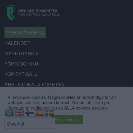
PRENUMERERA
KALENDER
NYHETSARKIV
FÖRR OCH NU
KÖP-BYT-SÄLJ
ÅRETS LOKALA FÖRETAG
ANNONSERA
Vi använder cookies. Några cookies är nödvändiga för att
webbplatsen ska fungera korrekt. Genom att klicka på
"Acceptera" godkänner du att ALLA cookies används.
Tipsa:
⇧
redaktionen@battrestadsdel.se
Cookie inställningar
Acceptera alla
070-9449519