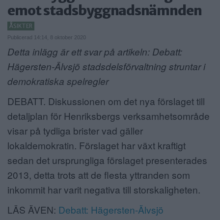
emot stadsbyggnadsnämnden
ANNONSERA
ÅSIKTER
NÄRINGSLIV
Publicerad 14:14, 8 oktober 2020
Detta inlägg är ett svar på artikeln: Debatt:
MER
Hägersten-Älvsjö stadsdelsförvaltning struntar i
demokratiska spelregler
DEBATT. Diskussionen om det nya förslaget till
detaljplan för Henriksbergs verksamhetsområde
visar på tydliga brister vad gäller
lokaldemokratin. Förslaget har växt kraftigt
sedan det ursprungliga förslaget presenterades
2013, detta trots att de flesta yttranden som
inkommit har varit negativa till storskaligheten.
LÄS ÄVEN:
Debatt: Hägersten-Älvsjö