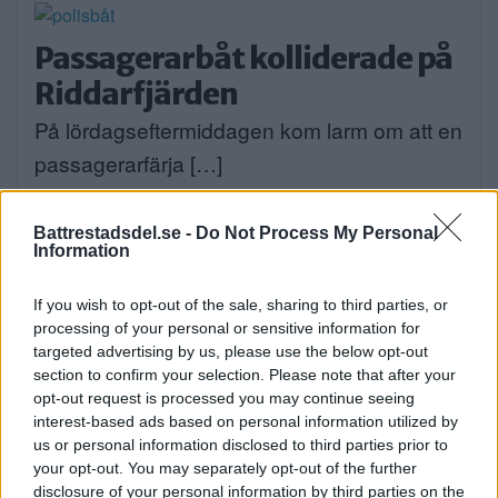
Passagerarbåt kolliderade på
Riddarfjärden
På lördagseftermiddagen kom larm om att en
passagerarfärja […]
Publicerad 22:07, 8 augusti 2026
Battrestadsdel.se -
Do Not Process My Personal
Information
22-åring utmanar Tiptapp:
Det blev en hel sommar
If you wish to opt-out of the sale, sharing to third parties, or
processing of your personal or sensitive information for
framför datorn
targeted advertising by us, please use the below opt-out
section to confirm your selection. Please note that after your
Förra veckan lanserades en ny
opt-out request is processed you may continue seeing
marknadsplats för hämtning, […]
interest-based ads based on personal information utilized by
us or personal information disclosed to third parties prior to
Publicerad 17:53, 8 augusti 2026
your opt-out. You may separately opt-out of the further
disclosure of your personal information by third parties on the