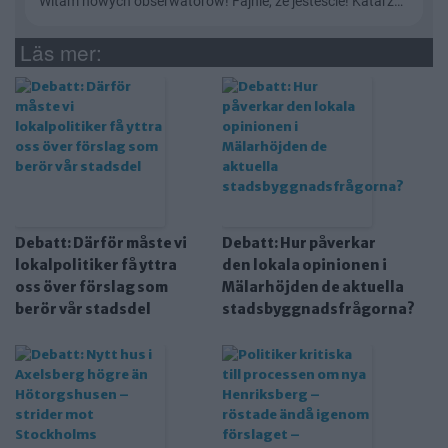
Läs mer:
Debatt: Därför måste vi
Debatt: Hur påverkar
lokalpolitiker få yttra
den lokala opinionen i
oss över förslag som
Mälarhöjden de aktuella
berör vår stadsdel
stadsbyggnadsfrågorna?