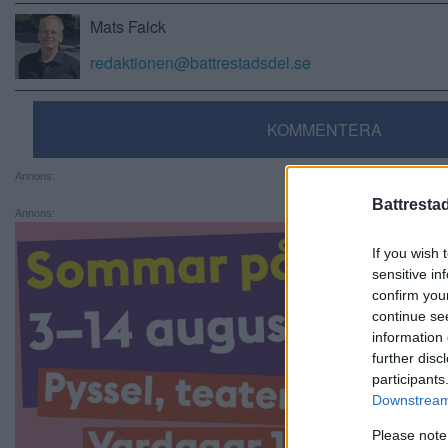
Mats Falck
redaktionen@battrestadsdel.se
KOMMENTERA
Annons:
Battresta
Annons:
If you wish 
sensitive in
confirm you
continue se
information 
further disc
participants
Downstream 
Please note