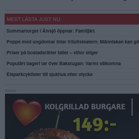
MEST LÄSTA JUST NU:
Sommartorget i Älvsjö öppnar: Familjärt
Poppe med ungdomar intar friluftsteatern: Människan kan g
Priser på bostadsrätter faller – villor stiger
Populärt bageri tar över Bakstugan: Varmt välkomna
Elsparkcyklister till sjukhus efter olycka
Annons: