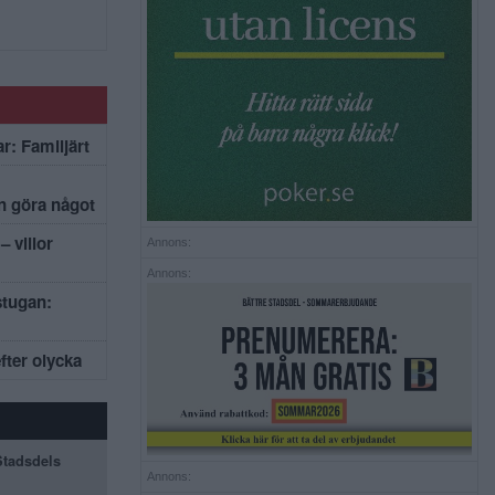
r: Familjärt
an göra något
– villor
Annons:
Annons:
stugan:
efter olycka
 Stadsdels
Annons: