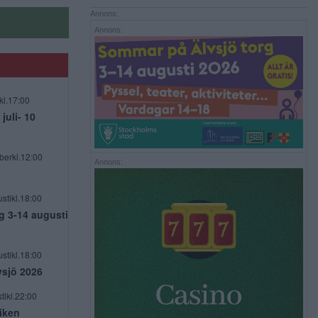
Annons:
Annons:
kl.17:00
uli- 10
berkl.12:00
Annons:
stikl.18:00
g 3-14 augusti
stikl.18:00
vsjö 2026
tikl.22:00
viken