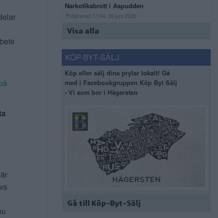
Narkotikabrott i Aspudden
delar
Publicerad 17:04, 28 juni 2026
Visa alla
rbete
KÖP-BYT-SÄLJ
Köp eller sälj dina prylar lokalt! Gå
på
med i Facebookgruppen Köp Byt Sälj
- Vi som bor i Hägersten
ta
 är
ivs
Gå till Köp-Byt-Sälj
nu