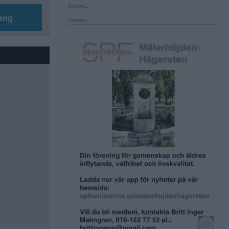
Annons:
ang
Annons: