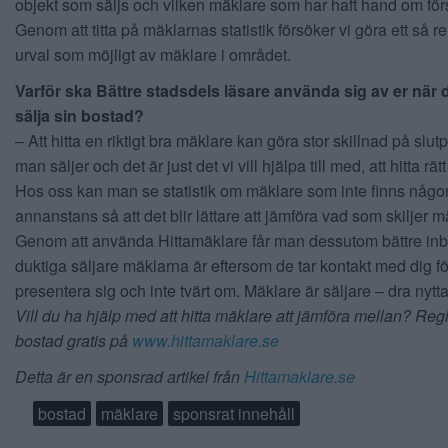
objekt som säljs och vilken mäklare som har haft hand om för
Genom att titta på mäklarnas statistik försöker vi göra ett så r
urval som möjligt av mäklare i området.
Varför ska Bättre stadsdels läsare använda sig av er när 
sälja sin bostad?
– Att hitta en riktigt bra mäklare kan göra stor skillnad på slutp
man säljer och det är just det vi vill hjälpa till med, att hitta rä
Hos oss kan man se statistik om mäklare som inte finns någo
annanstans så att det blir lättare att jämföra vad som skiljer m
Genom att använda Hittamäklare får man dessutom bättre inbl
duktiga säljare mäklarna är eftersom de tar kontakt med dig för
presentera sig och inte tvärt om. Mäklare är säljare – dra nytta
Vill du ha hjälp med att hitta mäklare att jämföra mellan? Regi
bostad gratis på
www.hittamaklare.se
Detta är en sponsrad artikel från
Hittamaklare.se
bostad
mäklare
sponsrat innehåll