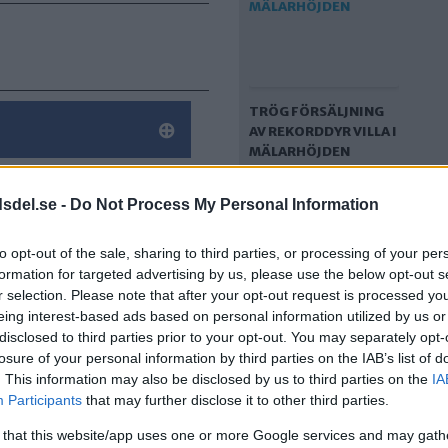
TRÖG FÖRSÄLJNING
AV REKORDDYR VILLA I
MÄLARHÖJDEN
dsdel.se -
Do Not Process My Personal Information
to opt-out of the sale, sharing to third parties, or processing of your per
formation for targeted advertising by us, please use the below opt-out s
r selection. Please note that after your opt-out request is processed y
eing interest-based ads based on personal information utilized by us or
disclosed to third parties prior to your opt-out. You may separately opt-
losure of your personal information by third parties on the IAB’s list of
FORTSATT STOR
. This information may also be disclosed by us to third parties on the
IA
EFTERFRÅGAN PÅ
Participants
that may further disclose it to other third parties.
MINDRE LÄGENHETER
 that this website/app uses one or more Google services and may gath