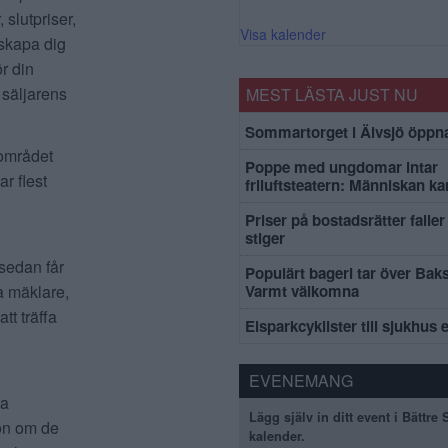
 slutpriser,
Visa kalender
 skapa dig
r din
 säljarens
MEST LÄSTA JUST NU
Sommartorget i Älvsjö öppna
rområdet
Poppe med ungdomar intar
r flest
friluftsteatern: Människan k
Priser på bostadsrätter faller 
stiger
 sedan får
Populärt bageri tar över Bak
a mäklare,
Varmt välkomna
tt träffa
Elsparkcyklister till sjukhus 
EVENEMANG
ta
Lägg själv in ditt event i Bättre
ion om de
kalender.