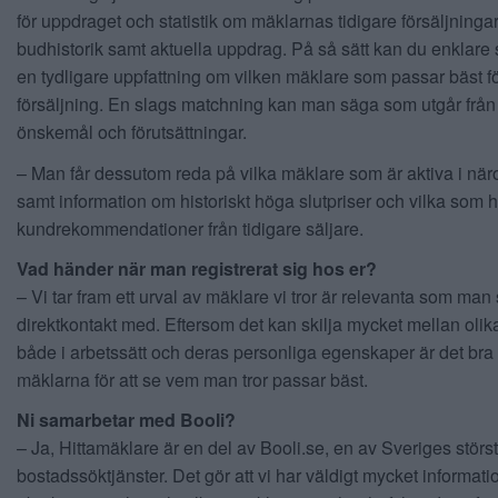
för uppdraget och statistik om mäklarnas tidigare försäljningar,
budhistorik samt aktuella uppdrag. På så sätt kan du enklare
en tydligare uppfattning om vilken mäklare som passar bäst fö
försäljning. En slags matchning kan man säga som utgår från
önskemål och förutsättningar.
– Man får dessutom reda på vilka mäklare som är aktiva i nä
samt information om historiskt höga slutpriser och vilka som ha
kundrekommendationer från tidigare säljare.
Vad händer när man registrerat sig hos er?
– Vi tar fram ett urval av mäklare vi tror är relevanta som man
direktkontakt med. Eftersom det kan skilja mycket mellan olik
både i arbetssätt och deras personliga egenskaper är det bra a
mäklarna för att se vem man tror passar bäst.
Ni samarbetar med Booli?
– Ja, Hittamäklare är en del av Booli.se, en av Sveriges störs
bostadssöktjänster. Det gör att vi har väldigt mycket informat