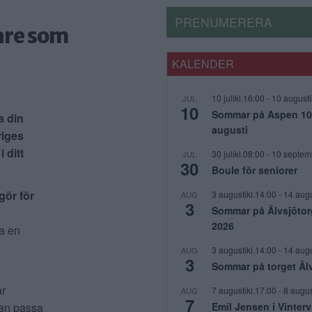
PRENUMERERA
are som
KALENDER
10 julikl.16:00
-
10 augusti
JUL
10
Sommar på Aspen 10 j
 din
augusti
riges
 ditt
30 julikl.08:00
-
10 septem
JUL
30
Boule för seniorer
gör för
3 augustikl.14:00
-
14 augu
AUG
3
Sommar på Älvsjötor
2026
ta en
3 augustikl.14:00
-
14 augu
AUG
3
Sommar på torget Äl
år
7 augustikl.17:00
-
8 augus
AUG
7
Emil Jensen i Vinter
kan passa