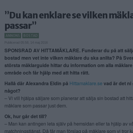
”Du kan enklare se vilken mäkl
passar”
ANNONS
BOSTAD
Publicerad 05:58, 14 maj 2016
SPONSRAD AV HITTAMÄKLARE. Funderar du på att sälja
bostad men vet inte vilken mäklare du ska anlita? På Sve
största mäklarguide hittar du information om alla mäklare i
område och får hjälp med att hitta rätt.
Hallå där Alexandra Eldin på
Hittamaklare.se
vad är det ni 
något?
– Vi vill hjälpa säljare som planerar att sälja sin bostad att hit
mäklare som passar just dem.
Ok, hur går det till?
– Man kan antingen leta själv på hemsidan eller ta hjälp av v
matchningstjänst. Då får man förslag på mäklare som vi tror 