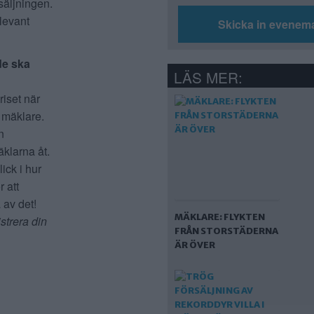
säljningen.
elevant
Skicka in evenem
de ska
LÄS MER:
riset när
tt mäklare.
n
äklarna åt.
ick i hur
 att
 av det!
MÄKLARE: FLYKTEN
strera din
FRÅN STORSTÄDERNA
ÄR ÖVER