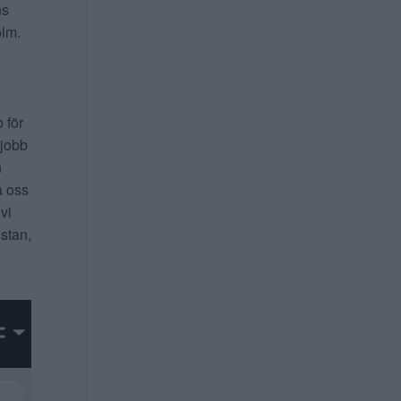
ns
lm.
b för
 jobb
n
a oss
 vi
 stan,