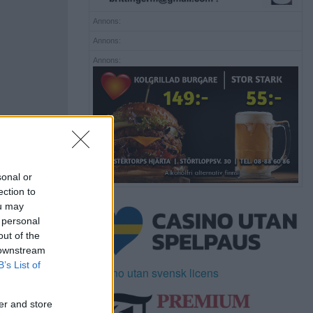
Annons:
Annons:
Annons:
sonal or
ection to
ou may
 personal
out of the
 downstream
B’s List of
Casino utan svensk licens
er and store