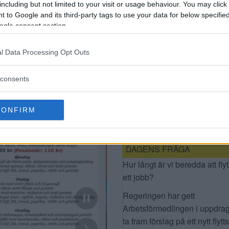
including but not limited to your visit or usage behaviour. You may click 
 to Google and its third-party tags to use your data for below specifi
ogle consent section.
l Data Processing Opt Outs
consents
HILLFONS LILLA
ATELJÉ NU
BOSTADSRÄTT FÖR
CONFIRM
SJU MILJONER
DAGENS FRÅGA
Hur långt är vi beredda att flyt
ett jobb?
Regeringen har gett
Arbetsförmedlingen i uppdrag
ta fram förslag på ett nytt flytt