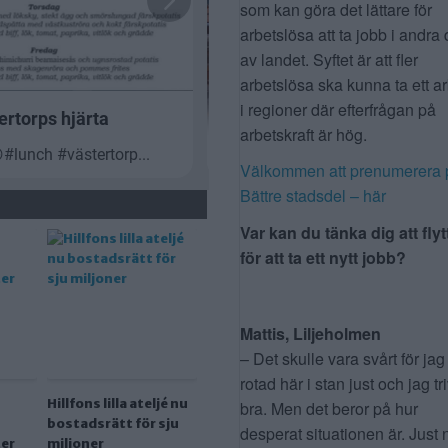
som kan göra det lättare för
arbetslösa att ta jobb i andra 
av landet. Syftet är att fler
arbetslösa ska kunna ta ett a
i regioner där efterfrågan på
arbetskraft är hög.
Välkommen att prenumerera 
Bättre stadsdel – här
Var kan du tänka dig att flyt
för att ta ett nytt jobb?
Mattis, Liljeholmen
– Det skulle vara svårt för jag
rotad här i stan just och jag tr
Hillfons lilla ateljé nu
bra. Men det beror på hur
bostadsrätt för sju
desperat situationen är. Just 
er
miljoner