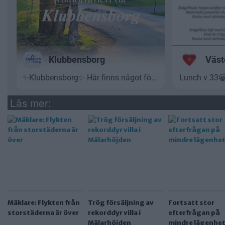
Läs mer:
Mäklare: Flykten från
Trög försäljning av
Fortsatt stor
storstäderna är över
rekorddyr villa i
efterfrågan på
Mälarhöjden
mindre lägenhet