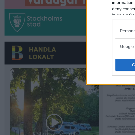
information 
deny consent
in below Go
Persona
Google 