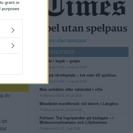
to grant or
ed purposes
Casinon utan spelpaus
POLISNOTISER
Flydde i kajak – greps
Publicerad 13:35, 2 augusti 2026
Bråk på idrottsplats – två män till sjukhus
Publicerad 16:30, 1 augusti 2026
Man anhållen efter våldsdåd i villa
ta för
Publicerad 09:53, 30 juli 2026
Misstänkt mordförsök vid damm i Långbro
Publicerad 20:45, 24 juli 2026
Polisen: Två ingripanden på tisdagen – i
 att
Midsommarkransen och Liljeholmen
stöd
Publicerad 21:02, 7 juli 2026