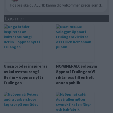
Läs mer:
Unga bröder inspireras
NOMINERAD: Sologym
av kultrestaurang i
öppnar i Fruängen: Vi
Berlin – öppnar nytt i
riktar oss till en helt
Fruängen
annan publik