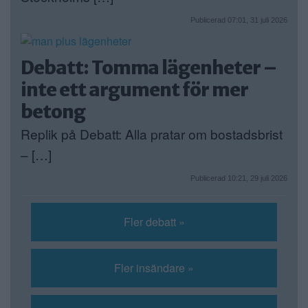
Publicerad 07:01, 31 juli 2026
Debatt: Tomma lägenheter –
inte ett argument för mer
betong
Replik på Debatt: Alla pratar om bostadsbrist
– […]
Publicerad 10:21, 29 juli 2026
Fler debatt »
Fler insändare »