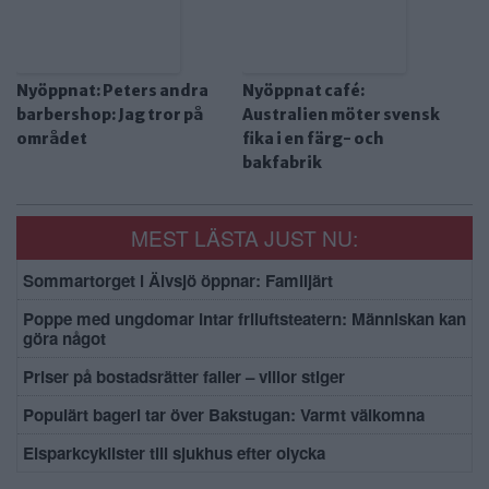
Nyöppnat: Peters andra
Nyöppnat café:
barbershop: Jag tror på
Australien möter svensk
området
fika i en färg- och
bakfabrik
MEST LÄSTA JUST NU:
Sommartorget i Älvsjö öppnar: Familjärt
Poppe med ungdomar intar friluftsteatern: Människan kan
göra något
Priser på bostadsrätter faller – villor stiger
Populärt bageri tar över Bakstugan: Varmt välkomna
Elsparkcyklister till sjukhus efter olycka