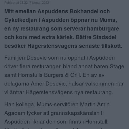
Publicerad 15:22, 7 januari 2022
ANNONSERA
Mitt emellan Aspuddens Bokhandel och
Cykelkedjan i Aspudden öppnar nu Mums,
NÄRINGSLIV
en ny restaurang som serverar hamburgare
MER
och korv med extra kärlek. Bättre Stadsdel
besöker Hägerstensvägens senaste tillskott.
Familjen Desevic som nu öppnat i Aspudden
driver flera resturanger, bland annat baren Stage
samt Hornstulls Burgers & Grill. En av av
delägarna Amer Desevic, hälsar välkommen när
vi äntrar Hägerstensvägens nya restaurang.
Han kollega, Mums-servitören Martin Amin
Agadam tycker att grannskapskänslan i
Aspudden liknar den som finns i Hornstull.