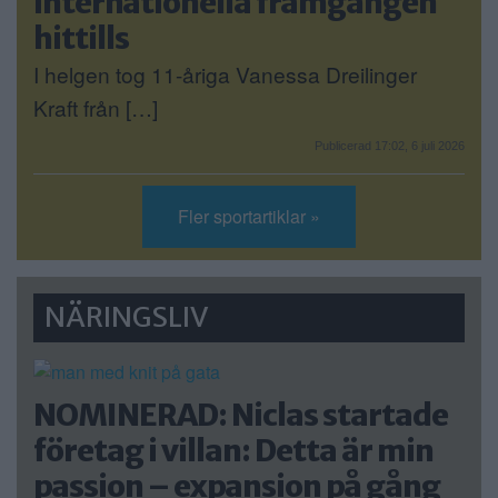
internationella framgången
hittills
I helgen tog 11-åriga Vanessa Dreilinger
Kraft från […]
Publicerad 17:02, 6 juli 2026
Fler sportartiklar »
NÄRINGSLIV
NOMINERAD: Niclas startade
företag i villan: Detta är min
passion – expansion på gång