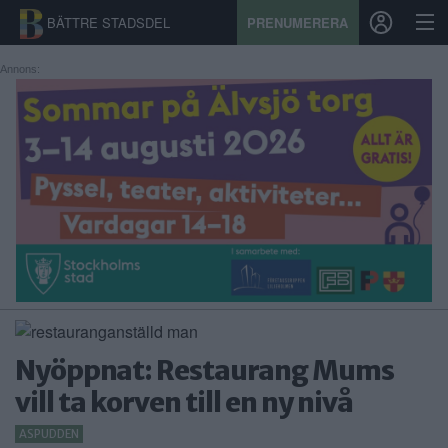
BÄTTRE STADSDEL
PRENUMERERA
Annons:
START
STADSDEL
PRENUMERATION
SPORT
ÅSIKTER
KALENDER
Nyöppnat: Restaurang Mums
KONTAKT
vill ta korven till en ny nivå
SAMARBETEN
ASPUDDEN