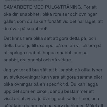
SAMARBETE MED PULS&TRÄNING. För att
ANNONSERA
öka din snabbhet i olika rörelser och övningar
NÄRINGSLIV
gäller, som du säkert förstått vid det här laget, att
du övar på snabbhet!
MER
Det finns flera olika sätt att göra detta på, och
detta beror ju till exempel på om du vill bli bra på
att springa snabbt, hoppa snabbt, pressa
snabbt, dra snabbt och så vidare.
Jag tycker ett bra sätt att bli snabb på olika typer
av styrkeövningar kan vara att göra samma eller
olika övningar på en specifik tid. Du kan lägga
upp det som en cirkel, där du bestämmer ett
visst antal av varje övning och sätter timer, och
så räknar du hur många varv du hinner. Målet att