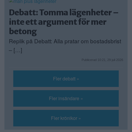
Debatt: Tomma lägenheter –
inte ett argument för mer
betong
Replik på Debatt: Alla pratar om bostadsbrist
– […]
Publicerad 10:21, 29 juli 2026
Fler debatt »
Fler insändare »
Fler krönikor »