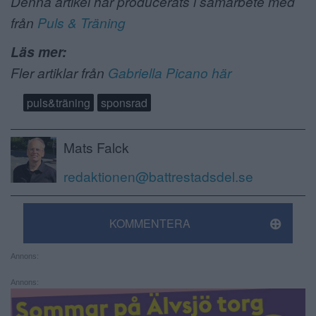
Denna artikel har producerats i samarbete med
från
Puls & Träning
Läs mer:
Fler artiklar från
Gabriella Picano här
puls&träning
sponsrad
Mats Falck
redaktionen@battrestadsdel.se
KOMMENTERA
Annons:
Annons: