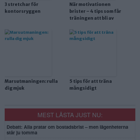
3 stretchar för
När motivationen
kontorsryggen
brister – 4 tips som får
träningen att bli av
Marsutmaningen: rulla
5 tips för att träna
dig mjuk
mångsidigt
MEST LÄSTA JUST NU:
Debatt: Alla pratar om bostadsbrist – men lägenheterna
står ju tomma