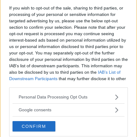
DEBATT. Strandvägen är i dag en av
If you wish to opt-out of the sale, sharing to third parties, or
Stockholms […]
processing of your personal or sensitive information for
targeted advertising by us, please use the below opt-out
Publicerad 07:01, 31 juli 2026
section to confirm your selection. Please note that after your
opt-out request is processed you may continue seeing
Annons:
interest-based ads based on personal information utilized by
us or personal information disclosed to third parties prior to
your opt-out. You may separately opt-out of the further
disclosure of your personal information by third parties on the
IAB’s list of downstream participants. This information may
also be disclosed by us to third parties on the
IAB’s List of
Downstream Participants
that may further disclose it to other
third parties.
Please note that this website/app uses one or more Google
Personal Data Processing Opt Outs
services and may gather and store information including but
not limited to your visit or usage behaviour. You may click to
Google consents
grant or deny consent to Google and its third-party tags to
Man anhållen efter våldsdåd i
use your data for below specified purposes in below Google
CONFIRM
villa
consent section.