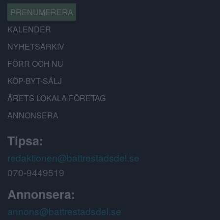
PRENUMERERA
KALENDER
NYHETSARKIV
FÖRR OCH NU
KÖP-BYT-SÄLJ
ÅRETS LOKALA FÖRETAG
ANNONSERA
Tipsa:
redaktionen@battrestadsdel.se
070-9449519
Annonsera:
annons@battrestadsdel.se