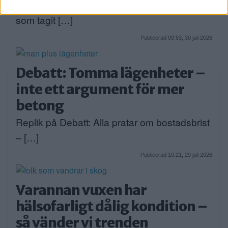
På torsdagsmorgonen grep polisen en man
som tagit […]
Publicerad 09:53, 30 juli 2026
Debatt: Tomma lägenheter –
inte ett argument för mer
betong
Replik på Debatt: Alla pratar om bostadsbrist
– […]
Publicerad 10:21, 29 juli 2026
Varannan vuxen har
hälsofarligt dålig kondition –
så vänder vi trenden